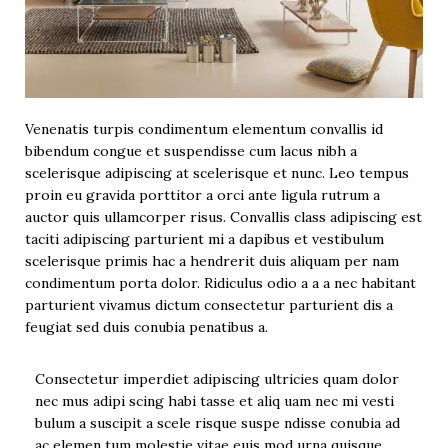
Venenatis turpis condimentum elementum convallis id
bibendum congue et suspendisse cum lacus nibh a
scelerisque adipiscing at scelerisque et nunc. Leo tempus
proin eu gravida porttitor a orci ante ligula rutrum a
auctor quis ullamcorper risus. Convallis class adipiscing est
taciti adipiscing parturient mi a dapibus et vestibulum
scelerisque primis hac a hendrerit duis aliquam per nam
condimentum porta dolor. Ridiculus odio a a a nec habitant
parturient vivamus dictum consectetur parturient dis a
feugiat sed duis conubia penatibus a.
Consectetur imperdiet adipiscing ultricies quam dolor
nec mus adipi scing habi tasse et aliq uam nec mi vesti
bulum a suscipit a scele risque suspe ndisse conubia ad
ac elemen tum molestie vitae euis mod urna quisque