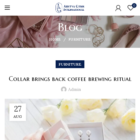
0
Blog
HOME
FURNITURE
FURNITURE
Collar brings back coffee brewing ritual
Admin
27
AUG